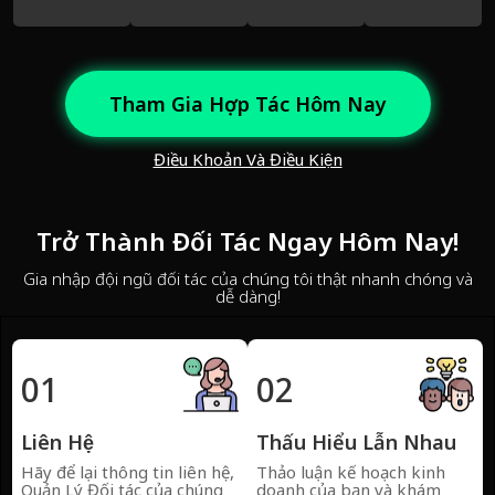
Tham Gia Hợp Tác Hôm Nay
Điều Khoản Và Điều Kiện
Trở Thành Đối Tác Ngay Hôm Nay!
Gia nhập đội ngũ đối tác của chúng tôi thật nhanh chóng và
dễ dàng!
01
02
Liên Hệ
Thấu Hiểu Lẫn Nhau
Hãy để lại thông tin liên hệ,
Thảo luận kế hoạch kinh
Quản Lý Đối tác của chúng
doanh của bạn và khám