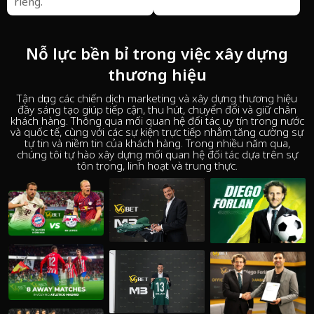
riêng.
Nỗ lực bền bỉ trong việc xây dựng
thương hiệu
Tận dụng các chiến dịch marketing và xây dựng thương hiệu
đầy sáng tạo giúp tiếp cận, thu hút, chuyển đổi và giữ chân
khách hàng. Thông qua mối quan hệ đối tác uy tín trong nước
và quốc tế, cùng với các sự kiện trực tiếp nhẳm tăng cường sự
tự tin và niềm tin của khách hàng. Trong nhiều năm qua,
chúng tôi tự hào xây dựng mối quan hệ đối tác dựa trên sự
tôn trọng, linh hoạt và trung thực.