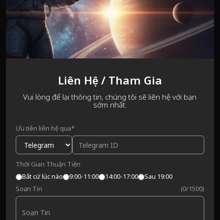
Liên Hệ / Tham Gia
Vui lòng để lại thông tin, chúng tôi sẽ liên hệ với bạn
sớm nhất.
Ưu tiên liên hệ qua*
Thời Gian Thuận Tiện
Bất cứ lúc nào
9:00-11:00
14:00-17:00
Sau 19:00
Soạn Tin
(
0
/1500)