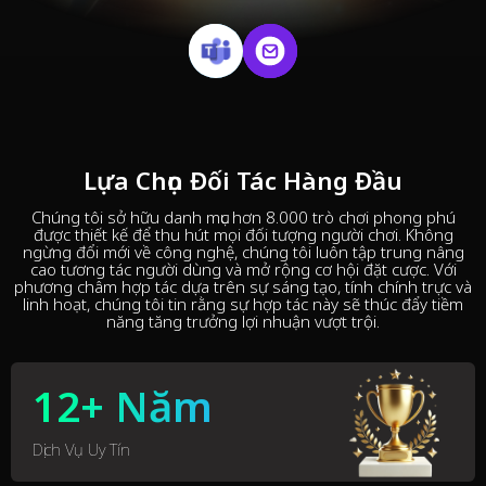
Lựa Chọn Đối Tác Hàng Đầu
Chúng tôi sở hữu danh mục hơn 8.000 trò chơi phong phú
được thiết kế để thu hút mọi đối tượng người chơi. Không
ngừng đổi mới về công nghệ, chúng tôi luôn tập trung nâng
cao tương tác người dùng và mở rộng cơ hội đặt cược. Với
phương châm hợp tác dựa trên sự sáng tạo, tính chính trực và
linh hoạt, chúng tôi tin rằng sự hợp tác này sẽ thúc đẩy tiềm
năng tăng trưởng lợi nhuận vượt trội.
12+ Năm
Dịch Vụ Uy Tín